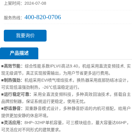
上架时间：2024-07-08
400-820-0706
服务热线：
我要询价
产品描述
高效节能：
综合性能系数IPLV©高达9.40
，机组采用直流变频技术, 实
■
现无级调节，真正实现按需输出，为用户节省更多运行费用。
制热强劲：
机组采用EVI喷气增焓技术，换热器采用底部防结冰设计，
■
可实现低温强劲制热，-26℃低温稳定运行。
运行稳定可靠：
采用全直流变频科技，多种高效回油技术，搭载自主
■
品牌控制器，保证系统运行更稳定，使用无忧。
舒适静音：
双重静音模式设计，多种静音舒适的内机可搭配，给用户
■
提供更加安静的休息环境。
灵活应用：
8HP~32HP单机容量，可三模块组合，蕞大容量达66HP，
■
可灵活应对不同形式的建筑要求
。