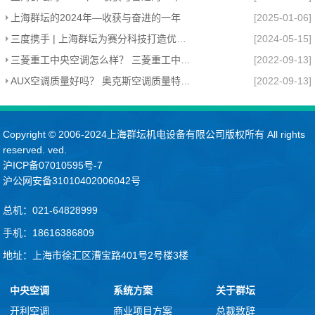
上海群坛的2024年—收获与奋进的一年
[2025-01-06]
三度携手 | 上海群坛为赛分科技打造优质办公环境
[2024-05-15]
三菱重工中央空调怎么样？ 三菱重工中央空调的特点
[2022-09-13]
AUX空调质量好吗？ 奥克斯空调质量特点介绍
[2022-09-13]
Copyright © 2006-2024上海群坛机电设备有限公司版权所有 All rights
reserved. ved.
沪ICP备07010595号-7
沪公网安备31010402006042号
总机：021-64828999
手机：18616386809
地址：上海市徐汇区漕宝路401号2号楼3楼
中央空调
系统方案
关于群坛
开利空调
商业项目方案
总裁致辞