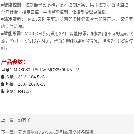
智能控制：
控制器形式多样，多种控制方案：集中控制、智能监控、
■
分户计费、楼宇自控、手机APP控制，让控制管理更轻松。
洁净清新：
PM2.5及除甲醛过滤网等多种健康空气组件可选，保证室
■
内空气洁净。
智能除霜：
MDS CM系列
采用SPTT智能除霜，根据机组不同的运转状
■
态，监测不同的除霜因子，智能判断机组结霜情况，准确控制化霜时
间。
产品参数：
型号：MDS080FR5-FV~MDS660FR5-FV
制冷量：25.2~184.5kW
制热量：28.0~207.0kW
制冷剂：R410A
上一篇：没有了
下一篇：
麦克维尔MDS Alpha系列商用变频多联机