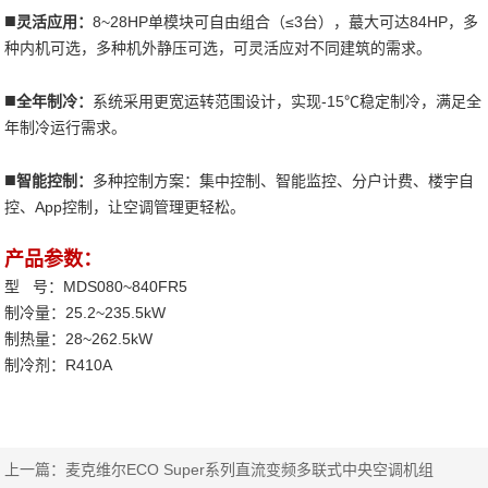
■
灵活应用：
8~28HP单模块可自由组合（≤3台），蕞大可达84HP，多
种内机可选，多种机外静压可选，可灵活应对不同建筑的需求。
■
全年制冷：
系统采用更宽运转范围设计，实现-15℃稳定制冷，满足全
年制冷运行需求。
■
智能控制：
多种控制方案：集中控制、智能监控、分户计费、楼宇自
控、App控制，让空调管理更轻松。
产品参数：
型 号：MDS080~840FR5
制冷量：25.2~235.5kW
制热量：28~262.5kW
制冷剂：R410A
上一篇：
麦克维尔ECO Super系列直流变频多联式中央空调机组